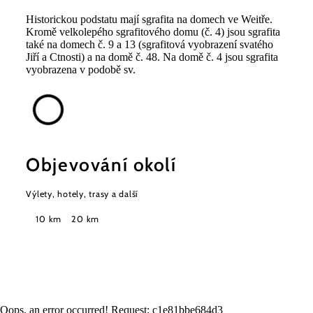
Historickou podstatu mají sgrafita na domech ve Weitře.
Kromě velkolepého sgrafitového domu (č. 4) jsou sgrafita
také na domech č. 9 a 13 (sgrafitová vyobrazení svatého
Jiří a Ctnosti) a na domě č. 48. Na domě č. 4 jsou sgrafita
vyobrazena v podobě sv.
Objevování okolí
Výlety, hotely, trasy a další
Poloměr
10 km
20 km
hledání
Oops, an error occurred! Request: c1e81bbe684d3