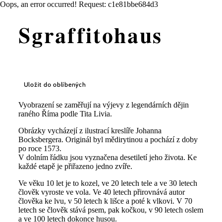
Oops, an error occurred! Request: c1e81bbe684d3
Sgraffitohaus
Uložit do oblíbených
Vyobrazení se zaměřují na výjevy z legendárních dějin
raného Říma podle Tita Livia.
Obrázky vycházejí z ilustrací kreslíře Johanna
Bocksbergera. Originál byl mědirytinou a pochází z doby
po roce 1573.
V dolním řádku jsou vyznačena desetiletí jeho života. Ke
každé etapě je přiřazeno jedno zvíře.
Ve věku 10 let je to kozel, ve 20 letech tele a ve 30 letech
člověk vyroste ve vola. Ve 40 letech přirovnává autor
člověka ke lvu, v 50 letech k lišce a poté k vlkovi. V 70
letech se člověk stává psem, pak kočkou, v 90 letech oslem
a ve 100 letech dokonce husou.