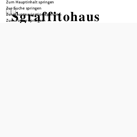
Zum Hauptinhalt springen
Zur Suche springen
Sgraffitohaus
Zur Hauptnavigation springen
Zum Footer springen
In Merkliste speichern
Den Schwerpunkt der Darstellungen bilden Szenen aus der
sagenhaften römischen Frühgeschichte nach Titus Livius.
Den Bildern liegen Illustrationen des Zeichners Johann
Bocksberger zu Grunde. Die Vorlage war ein Kupferstich
und stammt aus der Zeit nach 1573.
In der unteren Zeile sehen Sie die Lebensjahrzehnte des
Mannes. Jede Phase wird einem Tier zugewiesen.
Mit 10 Jahren ist es der Ziegenbock, mit 20 das Kalb und
mit 30 wächst man sich zum Ochs aus. Mit 40 Jahren
vergleicht der Künstler den Mann mit einem Löwen, mit
50 mit einem Fuchs und danach mit einem Wolf. Mit 70