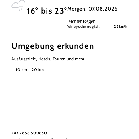
Morgen, 07.08.2026
16° bis 23°
leichter Regen
Windgeschwindigkeit
2,2 km/h
Umgebung erkunden
Ausflugsziele, Hotels, Touren und mehr
Suchradius
10 km
20 km
Tourismus-Service Weitra
Rathausplatz 1, 3970 Weitra
+43 2856 500650