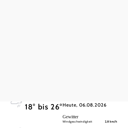
für Kinder geeignet
Hunde erlaubt
rollstuhlgerechte WC-Anlage
Tickets buchen
Online buchen
Zahlungsmöglichkeiten
Debitkarte
Das aktuelle Wetter in Arbesbach
Heute, 06.08.2026
18° bis 26°
Gewitter
Windgeschwindigkeit
2,8 km/h