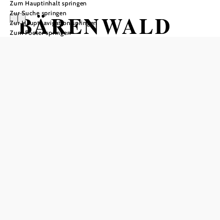
Zum Hauptinhalt springen
Zur Suche springen
BÄRENWALD
Zur Hauptnavigation springen
Zum Footer springen
Arbesbach
Öffnungszeiten
vom 28.03. bis zum 01.11.
Montag
10:00 - 18:00 Uhr
Dienstag
10:00 - 18:00 Uhr
Mittwoch
10:00 - 18:00 Uhr
Donnerstag
10:00 - 18:00 Uhr
Freitag
10:00 - 18:00 Uhr
Samstag
10:00 - 18:00 Uhr
Sonntag
10:00 - 18:00 Uhr