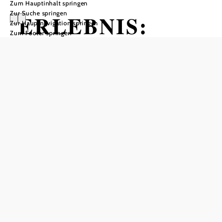
Zum Hauptinhalt springen
Zur Suche springen
ERLEBNIS:
Zur Hauptnavigation springen
Zum Footer springen
Stein & Garten
Öffnungszeiten
Mai bis September | Winter: Hofladen samstags 9-12 Uhr,
bzw. nach telefonischer Vereinbarung
In Merkliste speichern
Die Gartenanlage der Familie Anderl ist ein Platz zum
Durchatmen – sowohl landschaftlich als auch kulinarisch ein