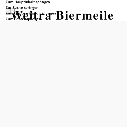
Zum Hauptinhalt springen
Zur Suche springen
Weitra Biermeile
Zur Hauptnavigation springen
Zum Footer springen
Wandertour ausgehend von
Bierwerkstatt Weitra - 1. Station
Schwierigkeit: leicht
Distanz: 2,20 km
Dauer: 1:15 h
Aufstieg: 25 Hm
Abstieg: 19 Hm
In Merkliste speichern