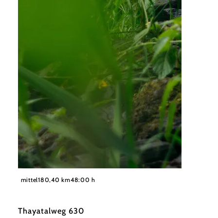
©
Waldviertel Tourismus, Melanie Többe
mittel
180,40 km
48:00 h
Thayatalweg 630