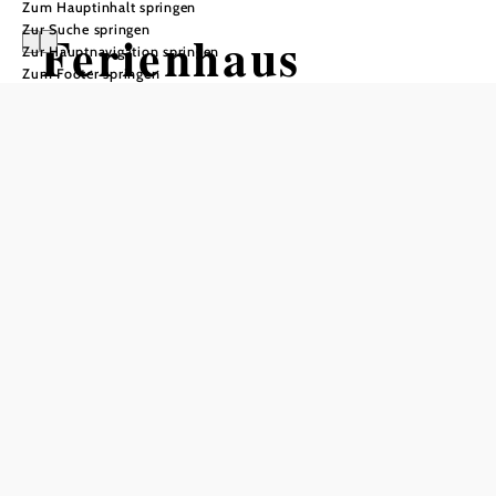
Zum Hauptinhalt springen
Zur Suche springen
Ferienhaus
Zur Hauptnavigation springen
Zum Footer springen
Schumann
In Merkliste speichern
Ferienhaus in St. Wolfgang - 90 m²
2 Schlafzimmer, Komplettküche mit Spülmaschine, Wohn-
und Esszimmer mit Kaminofen, geräumiges Bad mit
Dusche/WC, zusätzliches WC, Fön, gratis-WLAN,
Waschmaschine und Trockenraum, Terrasse, Liegestühle,
großer Garten mit Außendusche, Nichtraucherhaus.