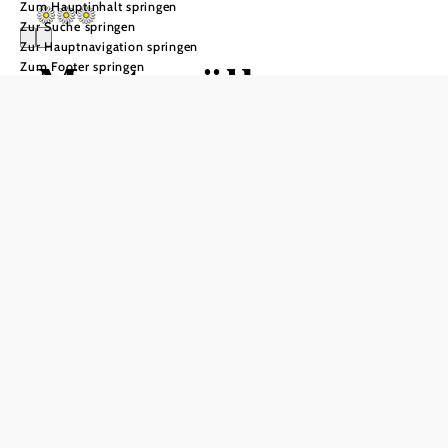
Zum Hauptinhalt springen
Zur Suche springen
Zur Hauptnavigation springen
Mostgwölb
Zum Footer springen
Müllauer
In Merkliste speichern
3 Zweibettzimmer mit Dusche, WC, Radio,
Sitzmöglichkeit, Zusatzbett möglich
1 Ferienwohnung für 2–4 Personen mit Schlafzimmer,
Wohnküche mit Schlafmöglichkeit für 2 Personen, Bad mit