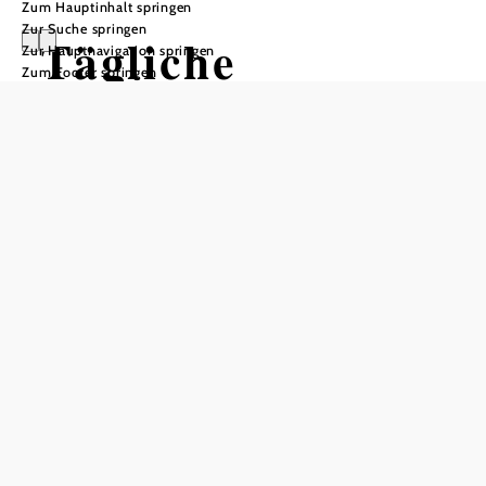
Zum Hauptinhalt springen
Zur Suche springen
Tägliche
Zur Hauptnavigation springen
Zum Footer springen
Erlebnisse:
Sonntag
NÖ CARD BRAUSTADT
ENTDECKERTOUR
Sonntag, 9 Uhr
NÖ CARD BRAUSTADT ENTDECKERTOUR
Preis: € 41,- (die NÖ Card wird akzeptiert)
Fahrt mit der Waldviertelbahn von Gmünd nach Weitra,
Weitra kompakt, Schlossbesichtigung (ohne Führung),