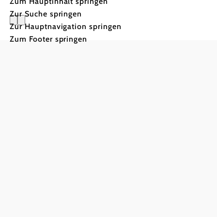
Zum Hauptinhalt springen
Zur Suche springen
Zur Hauptnavigation springen
Zum Footer springen
Tourismus-Service Weitra
Rathausplatz 1, 3970 Weitra
+43 2856 500650
tourismusservice@weitra.gv.at
Presse
Info- & Kartenmaterial
Team
Datensch
Copyright © Stadtgemeinde Weitra