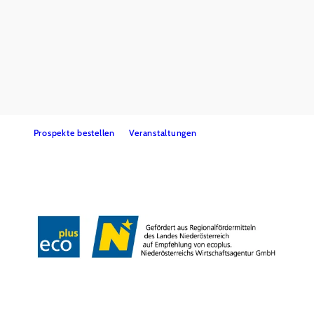
Tourismus-Service Weitra
Rathausplatz 1, 3970 Weitra
+43 2856 500650
tourismusservice@weitra.gv.at
Prospekte bestellen
Veranstaltungen
Presse
Info- & Kartenmaterial
Team
Datenschutz
Impressum
Copyright © Stadtgemeinde Weitra