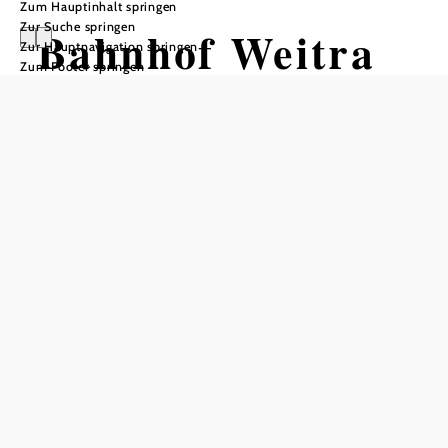
Zum Hauptinhalt springen
Zur Suche springen
Bahnhof Weitra
Zur Hauptnavigation springen
Zum Footer springen
In Merkliste speichern
Das nostalgische Aufnahmegebäude am Bahnhof Weitra
befindet sich entlang der Waldviertelbahn und bietet neben
den sehenswerten wie informativ aufbereiteten Schautafeln
vor Ort einen Einblick in die Geschichte des Bahnbetriebes
in der Region. Es besteht auch die Möglichkeit den
historischen Wasserkran und das Waaghaus zu besichtigen.
Fahrkarten für die Fahrten mit den Zügen der urigen
Waldviertler Schmalspurbahn können direkt in den Zügen,
sowie auch online erworben werden.
Streckeninformation