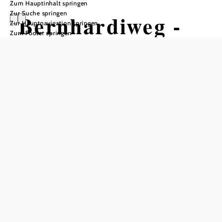
Zum Hauptinhalt springen
Zur Suche springen
Bernhardiweg -
Zur Hauptnavigation springen
Zum Footer springen
Etappe 2:
Schweiggers -
Siebenlinden
Wandertour ausgehend von
Schweiggers
Schwierigkeit: mittel
Distanz: 15,78 km
Dauer: 3:55 h
Aufstieg: 126 Hm
Abstieg: 103 Hm
In Merkliste speichern