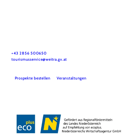
Tourismus-Service Weitra
Rathausplatz 1, 3970 Weitra
+43 2856 500650
tourismusservice@weitra.gv.at
Prospekte bestellen
Veranstaltungen
Presse
Info- & Kartenmaterial
Team
Datenschutz
Impressum