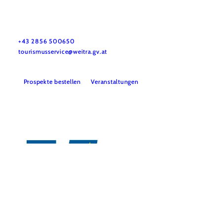
Tourismus-Service Weitra
Rathausplatz 1, 3970 Weitra
+43 2856 500650
tourismusservice@weitra.gv.at
Prospekte bestellen
Veranstaltungen
Presse
Info- & Kartenmaterial
Team
Datenschutz
Impressum
Copyright © Stadtgemeinde Weitra