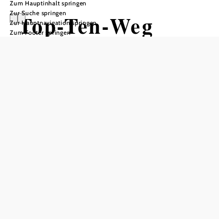
Zum Hauptinhalt springen
Zur Suche springen
Top-Ten-Weg
Zur Hauptnavigation springen
Zum Footer springen
Wandertour ausgehend von
Bierwerkstatt /Stadttor - 1. Station
Schwierigkeit: leicht
Distanz: 2,20 km
Dauer: 1:30 h
Abstieg: 37 Hm
In Merkliste speichern