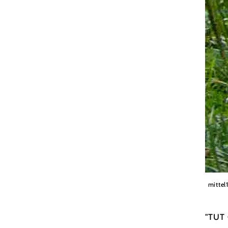
Sabine 
mittel
"TUT 