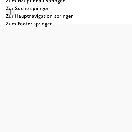
Zum Hauptinhalt springen
Zur Suche springen
Zur Hauptnavigation springen
Zum Footer springen
Tourismus-Service Weitra
Rathausplatz 1, 3970 Weitra
+43 2856 500650
tourismusservice@weitra.gv.at
Presse
Info- & Kartenmaterial
Team
Datensch
Copyright © Stadtgemeinde Weitra