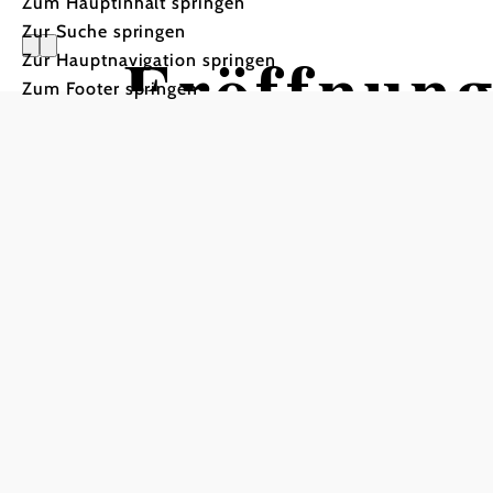
Zum Hauptinhalt springen
Zur Suche springen
Eröffnun
Zur Hauptnavigation springen
Zum Footer springen
Wegestati
Wald der Weisheit (Hauss
Freizeitzentrum Hausschachen, 3970 Weitr