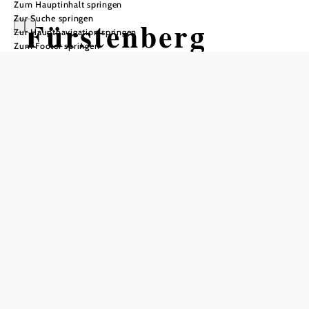
Zum Hauptinhalt springen
Zur Suche springen
Fürstenberg
Zur Hauptnavigation springen
Zum Footer springen
Fisch -
Teichwirtschaft
Fürstenberg
In Merkliste speichern
Die Familie Fürstenberg bewirtschaftet seit 1606 Teiche
rund um Weitra. Die ältesten Anlagen stammen aus dem
Mittelalter. Heute stehen 17 Teiche mit insgesamt rund 40
ha Fläche für die extensive, artgerechte Produktion von
Karpfen und anderen Speisefischen zur Verfügung.