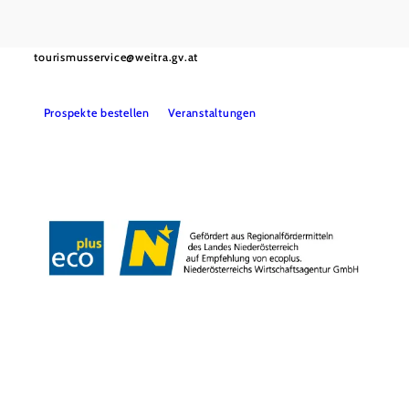
Tourismus-Service Weitra
Rathausplatz 1, 3970 Weitra
+43 2856 500650
tourismusservice@weitra.gv.at
Prospekte bestellen
Veranstaltungen
Presse
Info- & Kartenmaterial
Team
Datenschutz
Impressum
Copyright © Stadtgemeinde Weitra