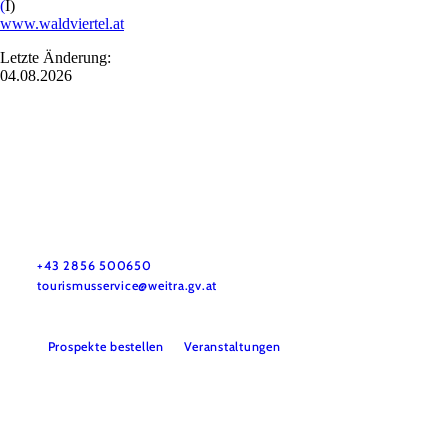
(
I)
www.waldviertel.at
Letzte Änderung:
04.08.2026
Tourismus-Service Weitra
Rathausplatz 1, 3970 Weitra
+43 2856 500650
tourismusservice@weitra.gv.at
Prospekte bestellen
Veranstaltungen
Presse
Info- & Kartenmaterial
Team
Datenschutz
Impressum