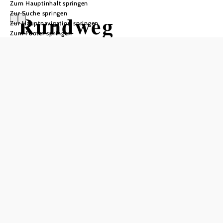
Zum Hauptinhalt springen
Zur Suche springen
Rundweg
Zur Hauptnavigation springen
Zum Footer springen
Gabrielental-
Reinprechts-
Brühl-
Gabrielental, Nr.
31
Wandertour ausgehend von
Kneippanlage im Gabrielental in
Weitra